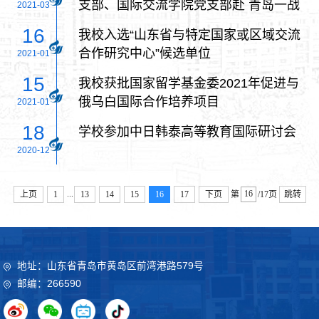
支部、国际交流学院党支部赴 青岛一战
2021-03
遗址博物馆开展主题党日活动
16
我校入选“山东省与特定国家或区域交流
合作研究中心”候选单位
2021-01
15
我校获批国家留学基金委2021年促进与
俄乌白国际合作培养项目
2021-01
18
学校参加中日韩泰高等教育国际研讨会
2020-12
...
上页
1
13
14
15
16
17
下页
第
/17页
跳转
地址：山东省青岛市黄岛区前湾港路579号
邮编：266590