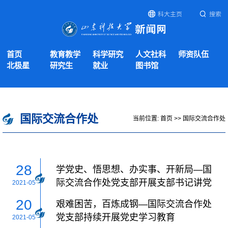
科大主页
搜索
首页
教育教学
科学研究
人文社科
师资队伍
北极星
研究生
就业
图书馆
国际交流合作处
当前位置:
首页
>>
国际交流合作处
28
学党史、悟思想、办实事、开新局—国
际交流合作处党支部开展支部书记讲党
2021-05
课活动
20
艰难困苦，百炼成钢―国际交流合作处
党支部持续开展党史学习教育
2021-05