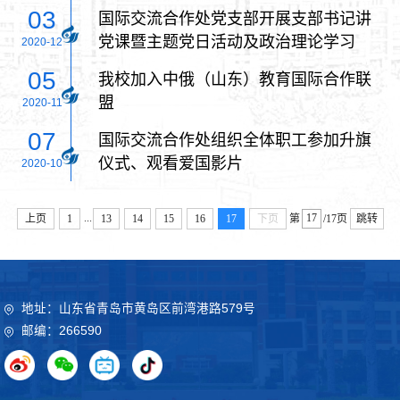
题党日暨支部书记讲党课活动
03
国际交流合作处党支部开展支部书记讲
党课暨主题党日活动及政治理论学习
2020-12
05
我校加入中俄（山东）教育国际合作联
盟
2020-11
07
国际交流合作处组织全体职工参加升旗
仪式、观看爱国影片
2020-10
...
上页
1
13
14
15
16
17
下页
第
/17页
跳转
地址：山东省青岛市黄岛区前湾港路579号
邮编：266590