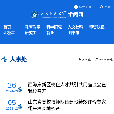
科大主页
搜索
首页
教育教学
科学研究
人文社科
师资队伍
北极星
研究生
就业
图书馆
人事处
当前位置:
首页
>>
人事处
26
西海岸新区校企人才共引共用座谈会在
我校召开
2024-03
05
山东省高校教师队伍建设绩效评价专家
组来校实地核查
2023-12