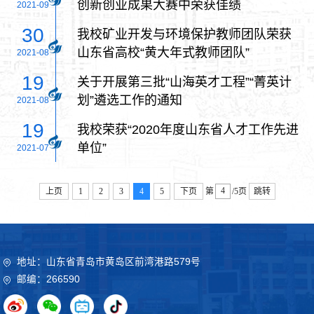
创新创业成果大赛中荣获佳绩
2021-09
30
我校矿业开发与环境保护教师团队荣获
山东省高校“黄大年式教师团队”
2021-08
19
关于开展第三批“山海英才工程”“菁英计
划”遴选工作的通知
2021-08
19
我校荣获“2020年度山东省人才工作先进
单位”
2021-07
上页
1
2
3
4
5
下页
第
/5页
跳转
地址：山东省青岛市黄岛区前湾港路579号
邮编：266590