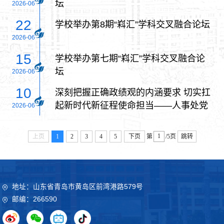
坛
2026-06
22
学校举办第8期“嵙汇”学科交叉融合论坛
2026-06
15
学校举办第七期“嵙汇”学科交叉融合论
坛
2026-06
10
深刻把握正确政绩观的内涵要求 切实扛
起新时代新征程使命担当——人事处党
2026-06
支部开展专题党课
上页
1
2
3
4
5
下页
第
/5页
跳转
地址：山东省青岛市黄岛区前湾港路579号
邮编：266590