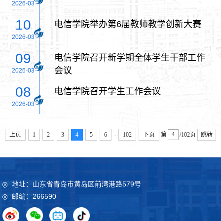
2026-03
10
电信学院举办第6届教师教学创新大赛
2026-03
09
电信学院召开新学期全体学生干部工作
会议
2026-03
08
电信学院召开学生工作会议
2026-03
...
上页
1
2
3
4
5
6
102
下页
第
/102页
跳转
地址：山东省青岛市黄岛区前湾港路579号
邮编：266590