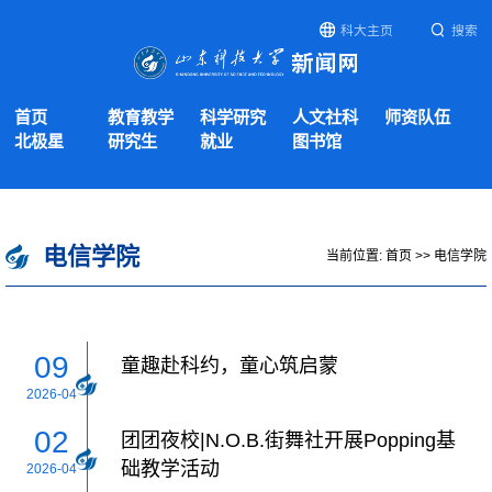
科大主页
搜索
首页
教育教学
科学研究
人文社科
师资队伍
北极星
研究生
就业
图书馆
电信学院
当前位置:
首页
>>
电信学院
09
童趣赴科约，童心筑启蒙
2026-04
02
团团夜校|N.O.B.街舞社开展Popping基
础教学活动
2026-04