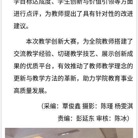
学目标达成度、学生创新
与
价值
引领
等方面
进行点评，为教师提
出
了
具有
针对性
的
改进
建议。
本次教学创新大赛，为全院教师搭建了
交流教学经验、切磋教学技艺、展示创新成
果的优质平台，有效推动了教师教学理念的
更新与教学方法的革新，助力
学院
教育事业
高质量发展
。
（
采编：覃俊鑫 摄影：
陈瑾
杨雯淇
责编：
彭延东
审核：
陈冰
）