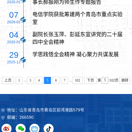
事长郝振刚为师生作专题报告
2026-01
07
电信学院获批筹建两个青岛市重点实验
室
2026-01
04
副院长张玉萍、彭延东宣讲党的二十届
四中全会精神
2026-01
29
学思践悟全会精神 凝心聚力共谋发展
2025-12
...
...
上页
1
3
4
5
6
7
102
下页
第
/102页
跳转
地址：山东省青岛市黄岛区前湾港路579号
邮编：266590