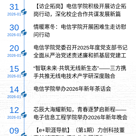
帮扶行动
31
【访企拓岗】电信学院积极开展访企拓
岗行动，深化校企合作共谋发展新篇
2026-01
30
情暖寒冬：电信学院开展困难生走访慰
问行动
2026-01
20
电信学院党委召开2025年度党支部书记
全面从严治党述责述廉和抓基层党建工
2026-01
作述职评议会
15
‌“智联未来·共筑无线新生态”——三方携
手共推无线电技术产学研深度融合
2026-01
14
电信学院举办2026年新年茶话会
2026-01
12
芯辰大海耀新知，青春逐梦启新程——
电子信息工程学院举办2026年新年晚会
2026-01
09
【e+职涯导航】（第1期）力创科技董