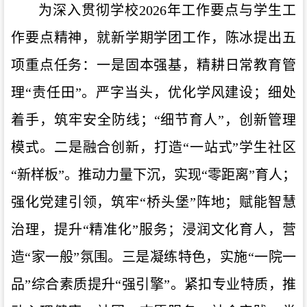
为深入贯彻学校
2026年
工作要点
与学生工
作要点精神，就新学期
学团
工作，
陈冰提出五
项重点任务：
一
是
固本强基，精耕日常教育管
理
“责任田”
。
严字当头，优化学风建设
；
细处
着手，筑牢安全防线
；
“细节育人”，创新管理
模式。二
是
融合创新，打造
“一站式”学生社区
“新样板”
。
推动力量下沉，实现
“零距离”育人
；
强化党建引领，筑牢
“桥头堡”阵地
；
赋能智慧
治理，提升
“精准化”服务
；
浸润文化育人，营
造
“家一般”氛围。三
是
凝练特色，实施
“一院一
品”综合素质提升“强引擎”
。
紧扣专业特质，推