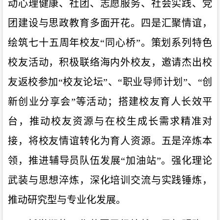
动心理健康、社团
、
志愿
服务
、
社会实践、
党
团建设与思政教育
多面开花
。四
是
汇聚情谊，
绘筑
七
十
五
周年
校
友
“同心
桥
”
。
策划系列特色
校友活动
，
积极联络海内外校友，邀请杰出校
友返校参加
“校友论坛”、“职业导师计划”、“创
新创业分享会”等活动
；
搭建校友育人长效平
台，推动校友资源与在校生成长需求精准对
接，将校友情谊转化为育人资源。五
是
淬炼本
领，推进辅导员队伍发展
“加油站
”。
强化理论
武装与思想淬炼
，
深化培训交流与实践锤炼
，
推动研究型与专业化发展
。