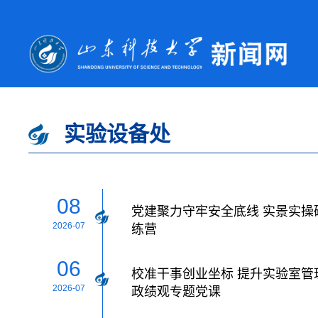
实验设备处
08
党建聚力守牢安全底线 实景实
2026-07
练营
06
校准干事创业坐标 提升实验室
2026-07
政绩观专题党课