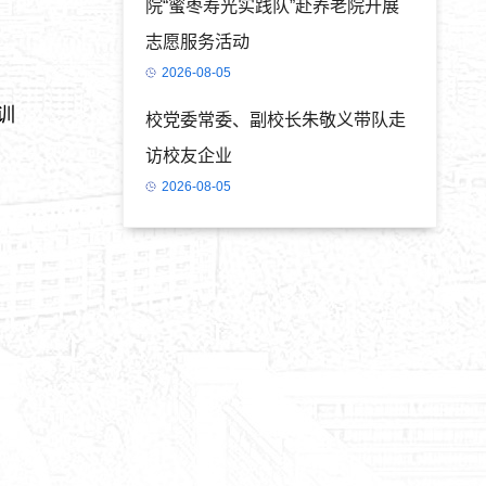
院“蜜枣寿光实践队”赴养老院开展
志愿服务活动
2026-08-05
训
校党委常委、副校长朱敬义带队走
访校友企业
2026-08-05