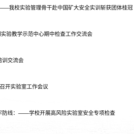
采——我校实验管理骨干赴中国矿大安全实训斩获团体桂冠
二学期实验教学示范中心期中检查工作交流会
培训交流会
校召开实验室工作会议
牢防线：——学校开展高风险实验室安全专项检查