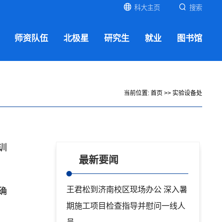
科大主页
搜索
师资队伍
北极星
研究生
就业
图书馆
当前位置:
首页
>>
实验设备处
训
最新要闻
王君松到济南校区现场办公 深入暑
确
期施工项目检查指导并慰问一线人