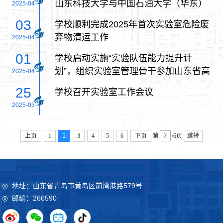
山东科技大学与中国石油大学（华东）
2025-04
实验室与设备管理处党支部联合开展廉
03
学校顺利完成2025年首次实验室危险废
政教育活动
弃物清运工作
2025-04
01
学校启动实施“实验队伍能力提升计
划”，组织实验室管理骨干参加山东省高
2025-04
校实验室安全工作专题培训班
25
学校召开实验室工作会议
2025-03
上页
1
2
3
4
5
6
下页
第
/6页
跳转
地址：山东省青岛市黄岛区前湾港路579号
邮编：266590