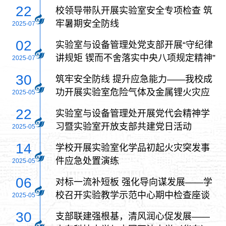
22
校领导带队开展实验室安全专项检查 筑
牢暑期安全防线
2025-07
02
实验室与设备管理处党支部开展“守纪律
讲规矩 锲而不舍落实中央八项规定精神”
2025-07
专题党课
30
筑牢安全防线 提升应急能力——我校成
功开展实验室危险气体及金属锂火灾应
2025-05
急处置演练
22
实验室与设备管理处开展党代会精神学
习暨实验室开放支部共建党日活动
2025-05
14
学校开展实验室化学品初起火灾突发事
件应急处置演练
2025-05
06
对标一流补短板 强化导向谋发展——学
校召开实验教学示范中心期中检查座谈
2025-05
会
30
支部联建强根基，清风润心促发展——