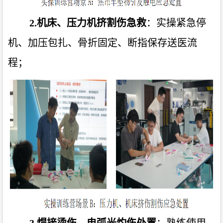
2.
机床、压力机挤割伤急救
：
实操紧急停
机、加压包扎、骨折固定、断指保存送医流
程；
3.
焊接烫伤、电弧光灼伤处置
：
熟练使用