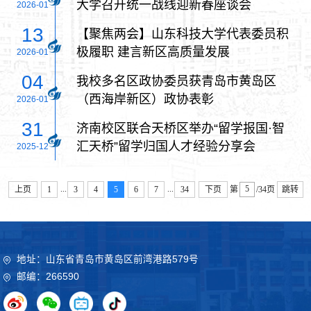
大学召开统一战线迎新春座谈会
2026-01
13
【聚焦两会】山东科技大学代表委员积
极履职 建言新区高质量发展
2026-01
04
我校多名区政协委员获青岛市黄岛区
（西海岸新区）政协表彰
2026-01
31
济南校区联合天桥区举办“留学报国·智
汇天桥”留学归国人才经验分享会
2025-12
...
...
上页
1
3
4
5
6
7
34
下页
第
/34页
跳转
地址：山东省青岛市黄岛区前湾港路579号
邮编：266590