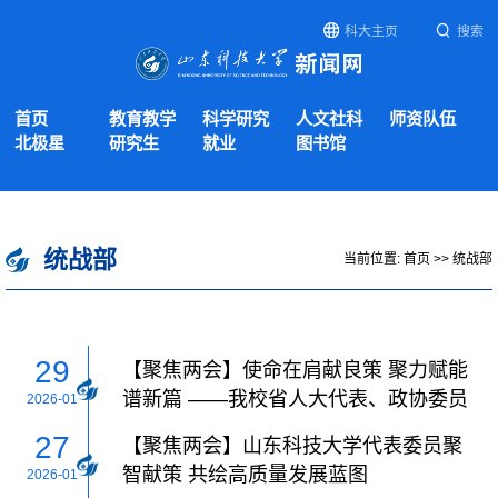
科大主页
搜索
首页
教育教学
科学研究
人文社科
师资队伍
北极星
研究生
就业
图书馆
统战部
当前位置:
首页
>>
统战部
29
【聚焦两会】使命在肩献良策 聚力赋能
谱新篇 ——我校省人大代表、政协委员
2026-01
积极为山东高质量发展建言
27
【聚焦两会】山东科技大学代表委员聚
智献策 共绘高质量发展蓝图
2026-01