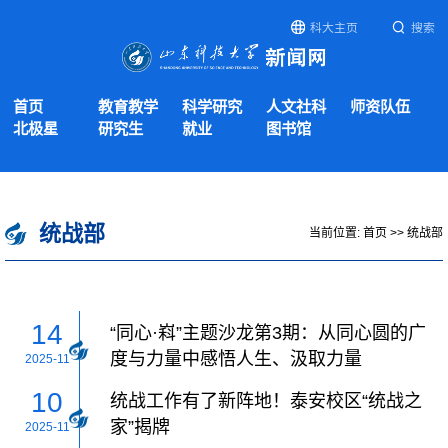
科大主页
搜索
首页
教育教学
科学研究
人文社科
师资队伍
北极星
研究生
就业
图书馆
统战部
当前位置:
首页
>>
统战部
14
“同心·嵙”主题沙龙第3期：从同心圆的广
度与力量中感悟人生、汲取力量
2025-11
10
统战工作有了新阵地！泰安校区“统战之
家”揭牌
2025-11