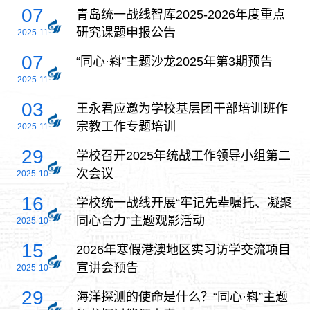
07
青岛统一战线智库2025-2026年度重点
研究课题申报公告
2025-11
07
“同心·嵙”主题沙龙2025年第3期预告
2025-11
03
王永君应邀为学校基层团干部培训班作
宗教工作专题培训
2025-11
29
学校召开2025年统战工作领导小组第二
次会议
2025-10
16
学校统一战线开展“牢记先辈嘱托、凝聚
同心合力”主题观影活动
2025-10
15
2026年寒假港澳地区实习访学交流项目
宣讲会预告
2025-10
29
海洋探测的使命是什么？“同心·嵙”主题