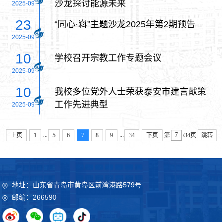
沙龙探讨能源未来
2025-09
23
“同心·嵙”主题沙龙2025年第2期预告
2025-09
10
学校召开宗教工作专题会议
2025-09
10
我校多位党外人士荣获泰安市建言献策
工作先进典型
2025-09
...
...
上页
1
5
6
7
8
9
34
下页
第
/34页
跳转
地址：山东省青岛市黄岛区前湾港路579号
邮编：266590