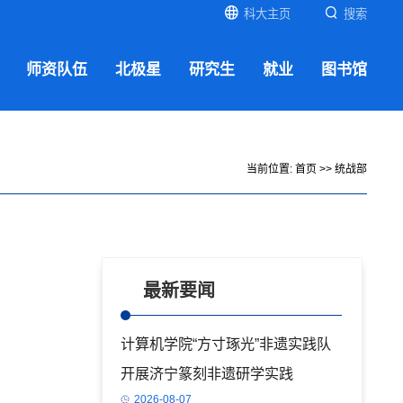
科大主页
搜索
师资队伍
北极星
研究生
就业
图书馆
当前位置:
首页
>>
统战部
最新要闻
计算机学院“方寸琢光”非遗实践队
开展济宁篆刻非遗研学实践
2026-08-07