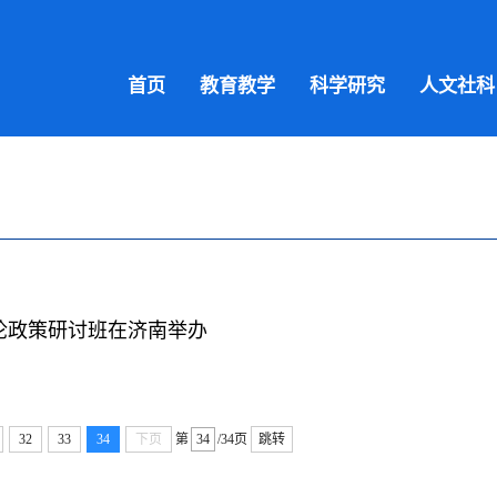
首页
教育教学
科学研究
人文社科
论政策研讨班在济南举办
32
33
34
下页
第
/34页
跳转