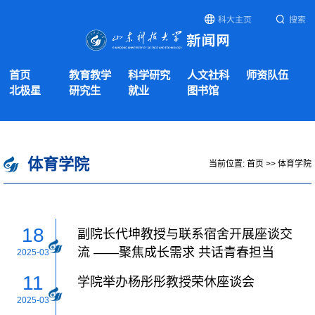
科大主页
搜索
首页
教育教学
科学研究
人文社科
师资队伍
北极星
研究生
就业
图书馆
体育学院
当前位置:
首页
>>
体育学院
18
副院长代坤教授与联系宿舍开展座谈交
流 ——聚焦成长需求 共话青春担当
2025-03
11
学院举办杨彤彤教授荣休座谈会
2025-03