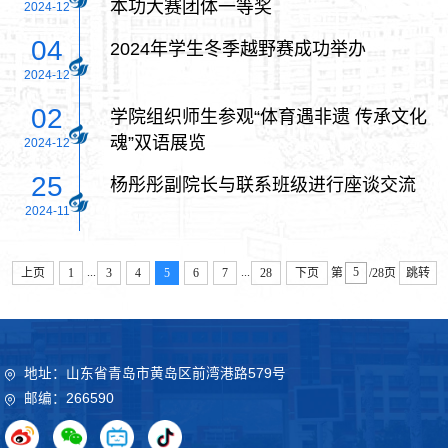
本功大赛团体一等奖
2024-12
04
2024年学生冬季越野赛成功举办
2024-12
02
学院组织师生参观“体育遇非遗 传承文化
魂”双语展览
2024-12
25
杨彤彤副院长与联系班级进行座谈交流
2024-11
...
...
上页
1
3
4
5
6
7
28
下页
第
/28页
跳转
地址：山东省青岛市黄岛区前湾港路579号
邮编：266590