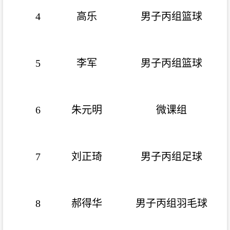
4
高乐
男子丙组篮球
5
李军
男子丙组篮球
6
朱元明
微课组
7
刘正琦
男子丙组足球
8
郝得华
男子丙组羽毛球