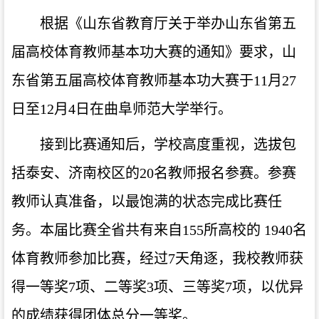
根据《山东省教育厅关于举办山东省第五
届高校体育教师基
本功大赛的通知》要求，山
东省第五届高校体育教师基本功大
赛
于
11月27
日至12月4日
在曲阜师范大学
举行。
接到比赛通知后，学校高度重视，选拔包
括泰安、济南校区的
20名教师报名参赛。参赛
教师认真准备，以最饱满的状态完成比赛任
务。本届比赛全省共有来自155所高校的 1940名
体育教师参加比赛，经
过
7天角逐，
我校教师获
得一等奖
7项、二等奖3项、三等奖7项，以优异
的成绩
获
得
团体总分一等奖
。