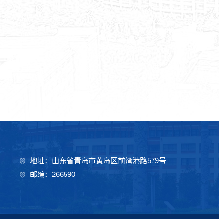
地址：山东省青岛市黄岛区前湾港路579号
邮编：266590