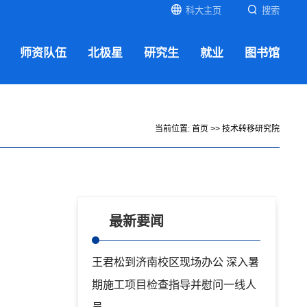
科大主页
搜索
师资队伍
北极星
研究生
就业
图书馆
当前位置:
首页
>>
技术转移研究院
最新要闻
王君松到济南校区现场办公 深入暑
期施工项目检查指导并慰问一线人