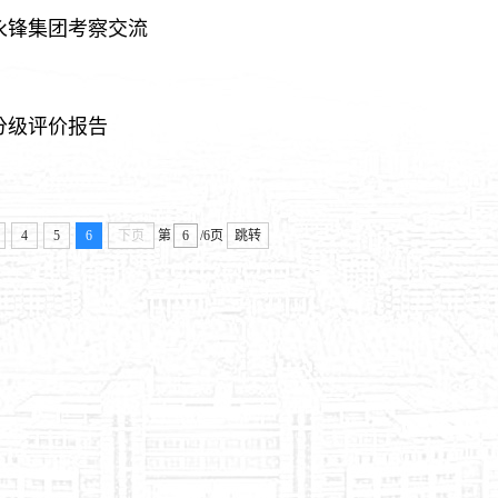
永锋集团考察交流
分级评价报告
4
5
6
下页
第
/6页
跳转