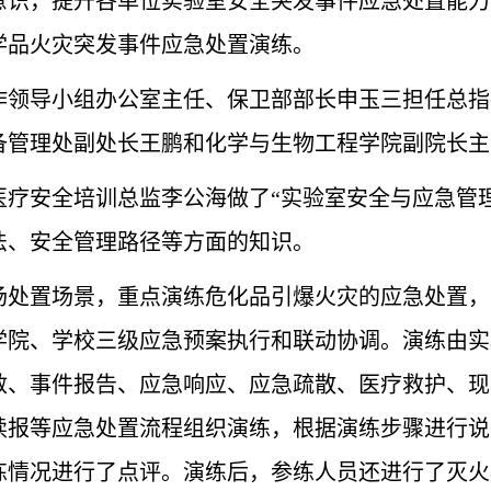
识，提升各单位实验室安全突发事件应急处置能力，
学品火灾突发事件应急处置演练。
作领导小组办公室主任、保卫部部长申玉三担任总指
备管理处副处长王鹏和化学与生物工程学院副院长主
医疗安全培训总监李公海做了“实验室安全与应急管
法、安全管理路径等方面的知识。
场处置场景，重点演练危化品引爆火灾的应急处置，
学院、学校三级应急预案执行和联动协调。演练由实
救、事件报告、应急响应、应急疏散、医疗救护、现
续报等应急处置流程组织演练，根据演练步骤进行说
练情况进行了点评。演练后，参练人员还进行了灭火