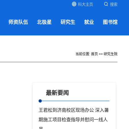
科大主页
搜索
师资队伍
北极星
研究生
就业
图书馆
当前位置:
首页
>>
研究生院
最新要闻
王君松到济南校区现场办公 深入暑
期施工项目检查指导并慰问一线人