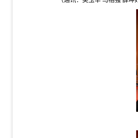
（通讯：樊玉华
马相强
薛
坤