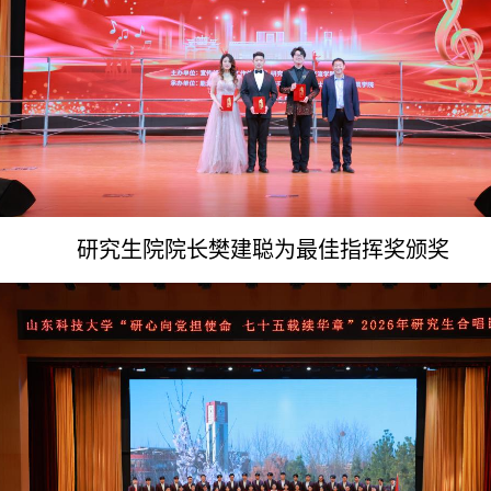
研究生院院长
樊建聪为最佳指挥奖颁奖