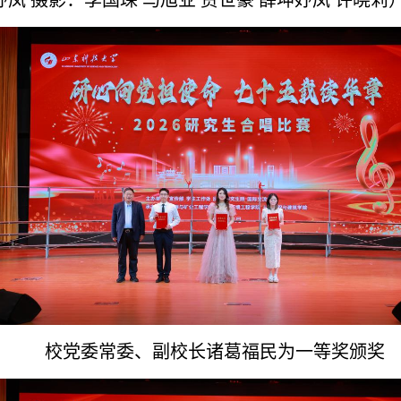
妤凤 摄影：李国琛 马旭业 贾世豪 薛坤妤凤 许晓莉
校党委常委、副校长
诸葛福民为
一等奖
颁奖