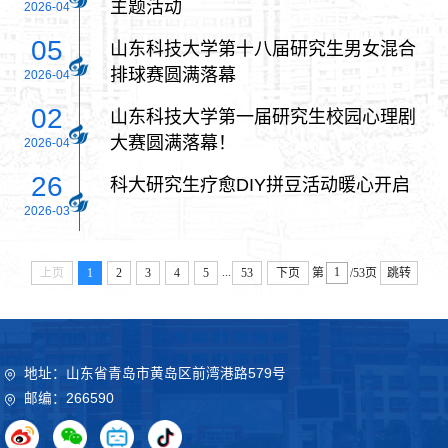
主题活动
2026-04
05
山东科技大学第十八届研究生男女混合
排球赛圆满落幕
2026-04
02
山东科技大学第一届研究生校园心理剧
大赛圆满落幕！
2026-04
26
科大研究生疗愈DIY拼豆活动暖心开启
2026-03
...
上页
1
2
3
4
5
53
下页
第
/53页
跳转
地址：山东省青岛市黄岛区前湾港路579号
邮编：266590