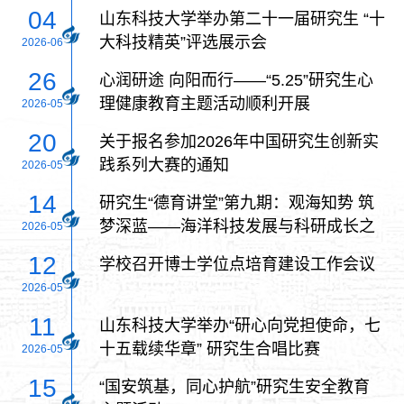
04
山东科技大学举办第二十一届研究生 “十
大科技精英”评选展示会
2026-06
26
心润研途 向阳而行——“5.25”研究生心
理健康教育主题活动顺利开展
2026-05
20
关于报名参加2026年中国研究生创新实
践系列大赛的通知
2026-05
14
研究生“德育讲堂”第九期：观海知势 筑
梦深蓝——海洋科技发展与科研成长之
2026-05
路
12
学校召开博士学位点培育建设工作会议
2026-05
11
山东科技大学举办“研心向党担使命，七
十五载续华章” 研究生合唱比赛
2026-05
15
“国安筑基，同心护航”研究生安全教育