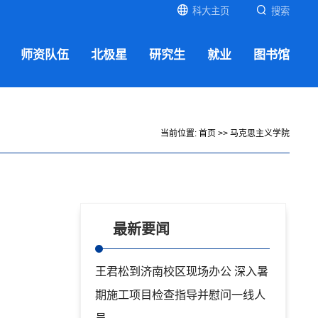
科大主页
搜索
师资队伍
北极星
研究生
就业
图书馆
当前位置:
首页
>>
马克思主义学院
最新要闻
王君松到济南校区现场办公 深入暑
期施工项目检查指导并慰问一线人