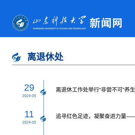
离退休处
29
离退休工作处举行“非尝不可”养
2024-05
11
追寻红色足迹，凝聚奋进力量—
2024-05