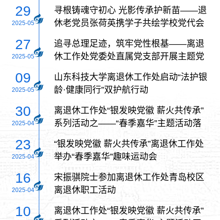
29
寻根铸魂守初心 光影传承护新苗——退
休老党员张荷英携学子共绘学校党代会
2025-05
精神传承图谱
27
追寻总理足迹，筑牢党性根基——离退
休工作处党委处直属党支部开展主题党
2025-05
日活动
09
山东科技大学离退休工作处启动“法护银
龄·健康同行”双护航行动
2025-05
30
离退休工作处“银发映党徽 薪火共传承”
系列活动之——“春季嘉华”主题活动落
2025-04
下帷幕
23
“银发映党徽 薪火共传承”离退休工作处
举办“春季嘉华”趣味运动会
2025-04
16
宋振骐院士参加离退休工作处青岛校区
离退休职工活动
2025-04
10
离退休工作处“银发映党徽 薪火共传承”