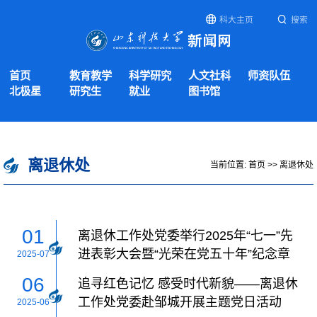
科大主页
搜索
首页
教育教学
科学研究
人文社科
师资队伍
北极星
研究生
就业
图书馆
离退休处
当前位置:
首页
>>
离退休处
01
离退休工作处党委举行2025年“七一”先
进表彰大会暨“光荣在党五十年”纪念章
2025-07
颁发仪式
06
追寻红色记忆 感受时代新貌——离退休
工作处党委赴邹城开展主题党日活动
2025-06