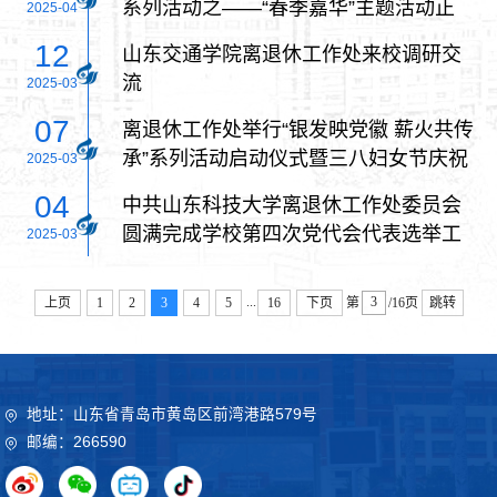
系列活动之——“春季嘉华”主题活动正
2025-04
式启动
12
山东交通学院离退休工作处来校调研交
流
2025-03
07
离退休工作处举行“银发映党徽 薪火共传
承”系列活动启动仪式暨三八妇女节庆祝
2025-03
大会
04
中共山东科技大学离退休工作处委员会
圆满完成学校第四次党代会代表选举工
2025-03
作
...
上页
1
2
3
4
5
16
下页
第
/16页
跳转
地址：山东省青岛市黄岛区前湾港路579号
邮编：266590