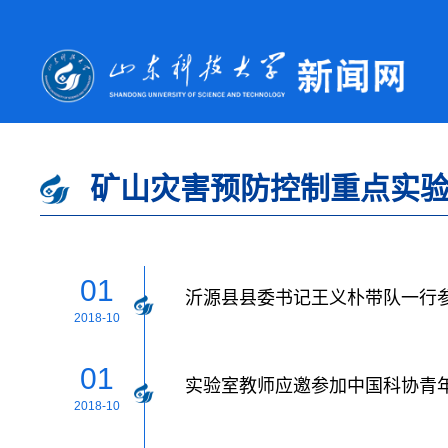
矿山灾害预防控制重点实
01
沂源县县委书记王义朴带队一行
2018-10
01
实验室教师应邀参加中国科协青
2018-10