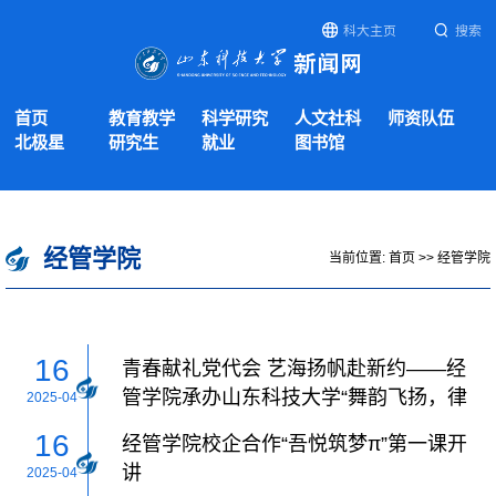
科大主页
搜索
首页
教育教学
科学研究
人文社科
师资队伍
北极星
研究生
就业
图书馆
经管学院
当前位置:
首页
>>
经管学院
16
青春献礼党代会 艺海扬帆赴新约——经
管学院承办山东科技大学“舞韵飞扬，律
2025-04
动青春”舞蹈大赛
16
经管学院校企合作“吾悦筑梦π”第一课开
讲
2025-04