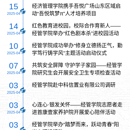
15
经济管理学院携手吾悦广场山东区域启
动“吾悦筑梦π”人才培养项目
2025-04
14
红色教育进校园，校际合作育新人——
经管学院举办“红色剧本杀”进校园活动
2025-04
10
经管学院成功举办“修身立德扬正气，勤
学笃行铸学风”主题活动启动仪式
2025-04
07
共筑安全屏障 守护学子家园——经管学
院研究生会开展安全卫生专项检查活动
2025-04
03
经管学院赴中科信置业有限公司调研
2025-04
03
心连心·银发关怀——经管学院志愿者走
进首康壹家养护院开展爱心陪伴活动
2025-04
03
经管学院举办“踏梦而来，跃动青春”阳