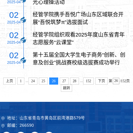
光心理操活动
2025-04
02
经管学院携手吾悦广场山东区域联合开
展“吾悦筑梦π”选拔面试
2025-04
02
经管学院组织观看2025年度山东省青年
志愿服务“云课堂”
2025-04
02
第十五届全国大学生电子商务“创新、创
意及创业”挑战赛校级选拔赛成功举行
2025-04
...
...
上页
1
24
25
26
27
28
152
下页
第
/152页
跳转
地址：山东省青岛市黄岛区前湾港路579号
邮编：266590