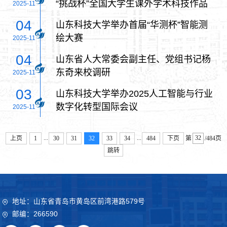
“挑战杯”全国大学生课外学术科技作品
2025-11
竞赛中取得新突破
04
山东科技大学举办首届“华测杯”智能测
绘大赛
2025-11
04
山东省人大常委会副主任、党组书记杨
东奇来校调研
2025-11
03
山东科技大学举办2025人工智能与行业
数字化转型国际会议
2025-11
...
...
上页
1
30
31
32
33
34
484
下页
第
/484页
跳转
地址：山东省青岛市黄岛区前湾港路579号
邮编：266590