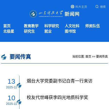
科大主页
搜索
首页
教育教学
科学研究
人文社科
师资队伍
北极星
研究生
就业
图书馆
要闻传真
当前位置:
首页
>>
要闻传真
13
烟台大学党委副书记白青一行来访
2025-11
10
校友代世峰获李四光地质科学奖
2025-11