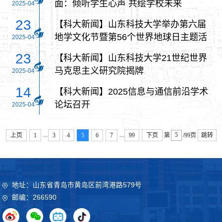
面：倾听学生心声 共绘学校未来
2025-04
23
【科大新闻】山东科技大学举办第六届
地学文化节暨第56个世界地球日主题活
2025-04
动
23
【科大新闻】山东科技大学21世纪世界
马克思主义研究院揭牌
2025-04
14
【科大新闻】2025信息与通信前沿学术
论坛召开
2025-04
...
...
上页
1
3
4
5
6
7
99
下页
第
/99页
跳转
地址：山东省青岛市黄岛区前湾港路579号
邮编：266590