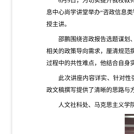
6月9日，
为切实提升我校教
息中心
尚学讲堂
举办
“咨政信息
授主讲
。
邵鹏围绕
咨政报告选题
谋划
相关
的
政策导向需求，厘清规范
过程中的共性难点，他结合自身
此次讲座
内容详实、针对性
政
文稿
撰写提供了清晰的思路与
人文社科处、马克思主义学