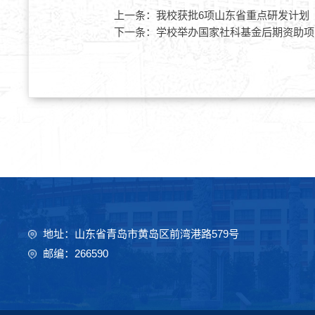
上一条：
我校获批6项山东省重点研发计划
下一条：
学校举办国家社科基金后期资助项
地址：山东省青岛市黄岛区前湾港路579号
邮编：266590