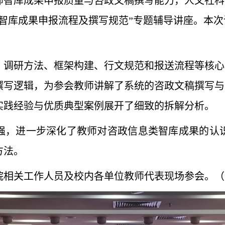
师智库成果申报质量与咨政文稿撰写能力，人文社科
类智库成果申报流程及撰写规范”专题辅导讲座。本
、调研
方法
、
框架构建
、
行文规范和报送流程
等
核心
撰写逻辑，为参会教师讲解了系统的咨政文稿撰写与
实践经验与优质典型案例展开了细致的拆解分析。
强
，进一步深化了教师
对咨政信息类智库成果的
认
方法
。
院相关工作人员及校内各单位教师代表现场参会。（