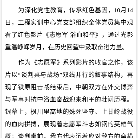
为深化党性教育，传承红色基因，
10
月
14
日，工程实训中心党支部组织全体党员集中观
看了红色影片《志愿军 浴血和平》，通过光影
重温峥嵘岁月，在历史回望中汲取奋进力量。
作为《志愿军》系列影片的收官之作，该
片以“谈判桌与战场”双线并行的叙事结构，再
现了铁原阻击战结束后，中朝双方在外交博弈
与军事对抗中浴血奋战迎来和平的壮阔历程。
银幕上，枫川里高地的殊死坚守、上甘岭战役
的血肉拼搏，展现着志愿军斗志如钢的英雄气
概；谈判桌前，我方代表沉着应对敌方的蛮横