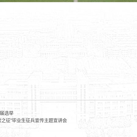
届选举
营之征”毕业生征兵宣传主题宣讲会