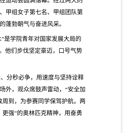
田径运动会圆满落幕。经过两天的
、甲组女子第七名、甲组团队第
的蓬勃朝气与奋进风采。
”是
学院青年
对国家发展大局的
。他们步伐坚定豪迈，口号气势
发
、
分秒必争
，用速度
与坚持
诠释
场外
，
观众席
鼓声雷动，“安全加
致周到，为参赛同学保驾护航。两
、更强”的奥林匹克精神，用奋勇