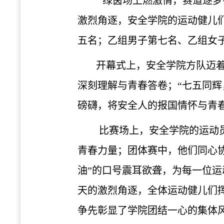
绿茵场上燃激情，赛道逐梦铸
激烈角逐，安全学院的运动健儿
五名；乙组男子第七名、乙组女
开幕式上，安全学院方队迈着
深刻理解
与青春答卷
；“七五同
磅礴，
将安全人的报国情怀与青
比赛场上，
安全学院的
运动
青春力量
；
团体赛中
，他们同心
油”的口号震耳欲聋，为每一位
天的
激烈角逐
，
全体
运动
健儿们
争先彰显了学院团结一心的集体