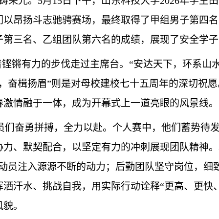
荣光。5月15日下午，山东科技大学2026年学生
们以昂扬斗志驰骋赛场，最终取得了甲组男子第四名
子第三名、乙组团队第六名的成绩，展现了安全学子
铿锵有力的步伐走过主席台。“安
达天下，环系山水
辉，奋楫扬眉
”
则是对
母校
建校
七十五
周
年的
深切
祝愿
春激情融于一体，
成为开幕式上一道亮眼的风景线。
员们奋勇拼搏，
全力以赴
。个人赛
中
，他们蓄势待
协力
、
默契配合
，
以
坚定有力
的冲刺展现
团队精神。
运动员注入源源不断的动力
；
后勤团队
坚守岗位，细
挥洒汗水、挑战自我
，用实际行动诠释“更高、更快
风貌
。