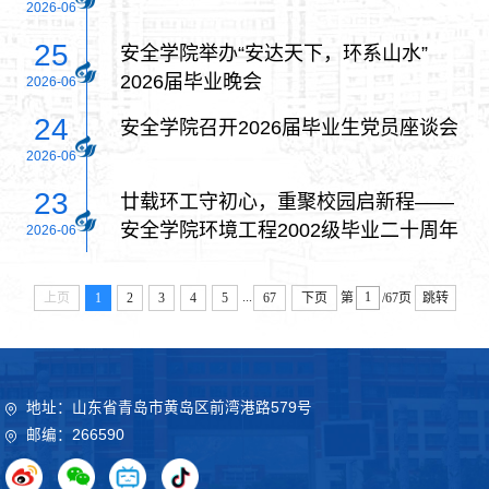
2026-06
25
安全学院举办“安达天下，环系山水”
2026届毕业晚会
2026-06
24
安全学院召开2026届毕业生党员座谈会
2026-06
23
廿载环工守初心，重聚校园启新程——
安全学院环境工程2002级毕业二十周年
2026-06
返校活动圆满举行
...
上页
1
2
3
4
5
67
下页
第
/67页
跳转
地址：山东省青岛市黄岛区前湾港路579号
邮编：266590