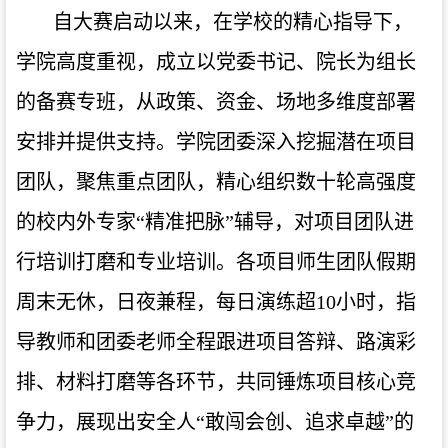
自大赛启动以来，在学校的精心指导下，
学
院
高度重视，
成立以党委书记、院长为组长
的
备赛专班，
从政策、资金、场地多维度部署
安排并提供支持。学院团委
深入挖掘潜在项目
团队，
聚焦重点团队，
精心组织
数十
轮
高强度
的
校内外专家
“精准把脉”辅导，
对项目团队进
行培训打磨和专业
培训
。
各项目师生团队假期
周末无休，日夜兼程，每日演练超10小时，指
导教师和团委老师
全
程跟进
项目答辩、路演彩
排、材料打磨等
各环节，共同锤炼项目核心竞
争力，展现出安全人“敢闯会创、追求卓越”的