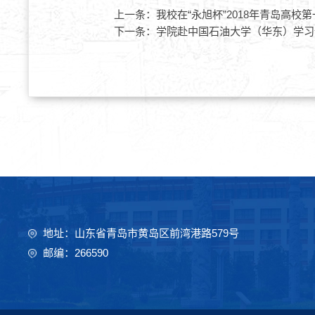
上一条：
我校在“永旭杯”2018年青岛高校
下一条：
学院赴中国石油大学（华东）学习
地址：山东省青岛市黄岛区前湾港路579号
邮编：266590