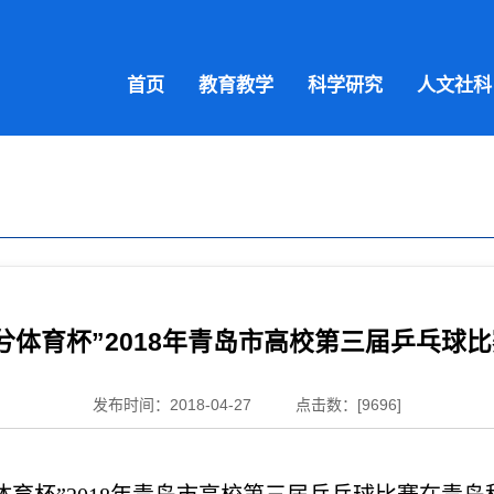
首页
教育教学
科学研究
人文社科
兮体育杯”2018年青岛市高校第三届乒乓球
发布时间：2018-04-27
点击数：[
9696
]