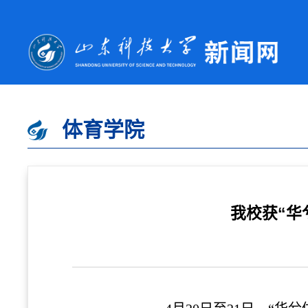
体育学院
我校获“华