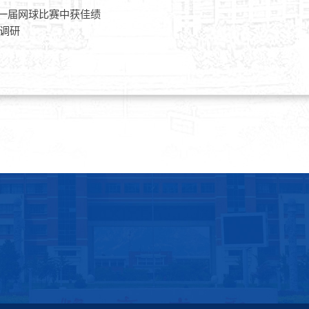
第一届网球比赛中获佳绩
调研