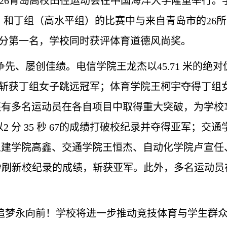
26
青岛
高校田径运动会
在中国海洋大学隆重举行。
）和丁组（高水平组）的比赛中
与来自青岛市的
26
总分第一名，
学校
同时获评体育道德风尚奖。
争先、屡创佳绩。
电信
学院
王龙杰以
45.71 米的绝
斩获
丁组女子
跳远
冠军
；
体育学院
王柯宇夺得
丁组
外还有多名运动员在各自项目中取得重大突破，为学
2 分 35 秒 67的成绩打破校纪录并夺得亚军
；
交通
土建学院
高鑫、
交通学院
王恒杰、
自动化学院
卢宣任
.04 秒刷新校纪录的成绩，斩获亚军。此外，多名运
追梦永向前！
学校将
进一步
推动竞技体育与
学生
群