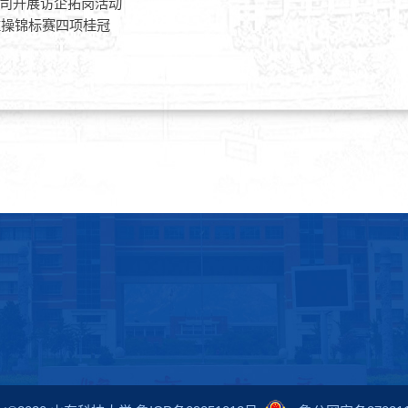
司开展访企拓岗活动
啦操锦标赛四项桂冠