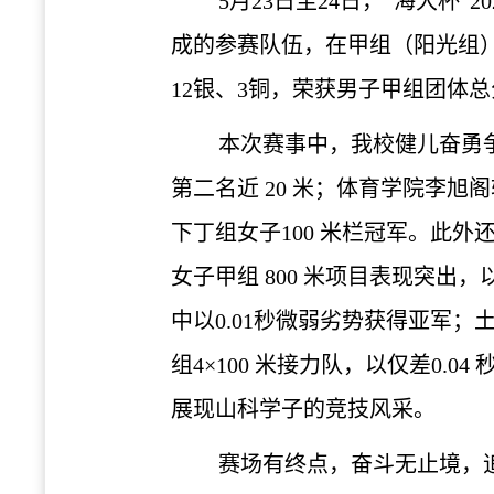
5月23
日
至
24日，
“海大杯”20
成的
参赛
队伍
，
在甲组（
阳光组
12银、3铜，荣获男子甲组团体
本次赛事中，我校健儿奋勇
第二名近
20 米；
体育学院
李旭阁
下
丁组女子
100 米栏冠军。此
女子甲组
800 米项目表现突出，以
中以0.01秒微弱劣势获得亚军；
组
4×100 米接力队，以仅差0
展现山科学子的竞技风采。
赛场有终点，奋斗无止境，