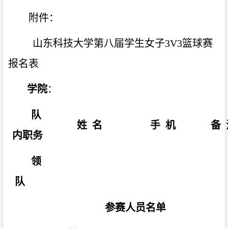
附件：
山东科技大学第
八
届学生女子
3V3篮球赛
报名表
学院
：
队
姓
名
手
机
备
内职务
领
队
参赛人员名单