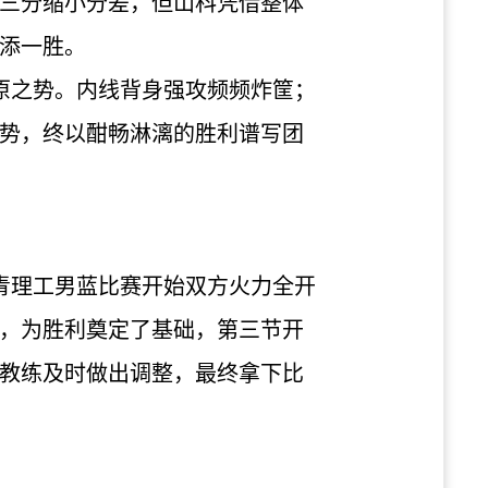
三分缩小分差，但山科凭借整体
添一胜。
原之势。内线背身强攻频频炸筐；
势，终以酣畅淋漓的胜利谱写团
与青理工男蓝比赛开始双方火力全开
，为胜利奠定了基础，第三节开
教练及时做出调整，最终拿下比