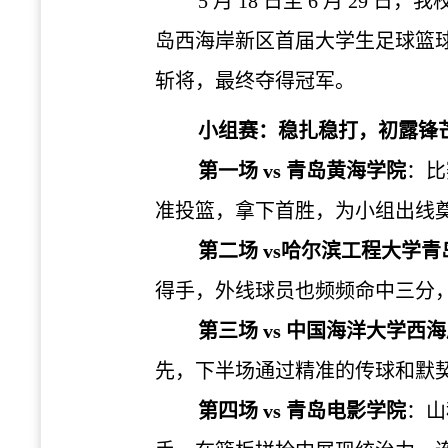
5 月 18 日至 6 月 2
岛西海岸新区首届大学生足球篮球
斩将，最终夺得冠军。
小组赛：稳扎稳打，初露锋
第一场
vs 青岛黄海学院
：比
准投篮，拿下首胜，为小组出线
第二场
vs哈尔滨工程大学
得手，外线球员也频频命中三分
第三场
vs 中国海洋大学西
先，下半场通过精准的传球和默
第四场
vs 青岛电影学院
：山