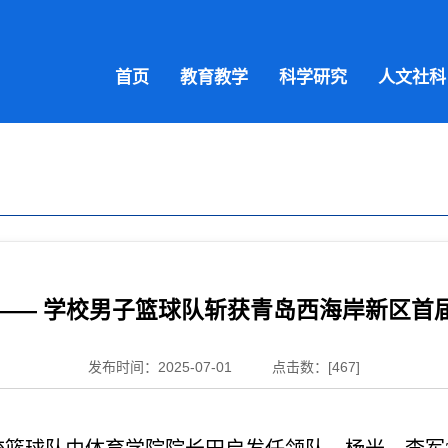
首页
教育教学
科学研究
人文社科
—— 学校男子篮球队斩获青岛西海岸新区首
发布时间：2025-07-01
点击数：[
467
]