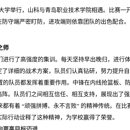
岛理工大学举行，山科与青岛职业技术学院相遇。比赛
在防守端严密盯防，进攻端则依靠团队的出色配合。
之师
们进行了高强度的集训。每天坚持早出晚归，进行
定了详细的战术方案，队员们认真
钻研，努力提升自
置的队员都发挥着重要作用。中锋在内线抢篮板、
陷阵。队员们之间相互信任、相互支持，展现出了强
来都有着
“顽强拼搏、永不言败” 的精神传统。在
实际行动诠释了这种精神，为学校赢得了荣誉。
向更高目标迈进