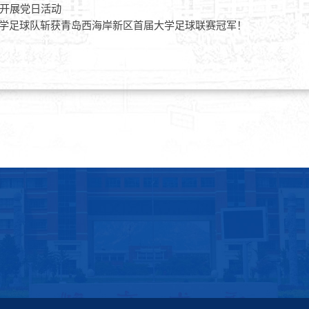
开展党日活动
技大学足球队斩获青岛西海岸新区首届大学足球联赛冠军！