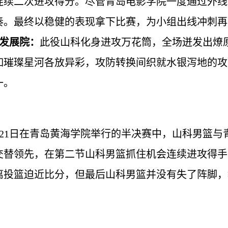
连续二次进攻得分。尽管青岛电影学院一度通过外线
奏。最终以稳健的表现拿下比赛，为小组出线冲刺再
才发展院：
此役山科化身进攻万花筒，全场迸发出燎
如璀璨星河各放异彩，攻防转换间织就水银泻地的攻
一。
月21日在青岛黄海学院举行的半决赛中，山科男篮
交替领先，在第二节山科男篮抓住机会连续进攻得手
离投篮迫近比分，但最后山科男篮并没有失了阵脚，