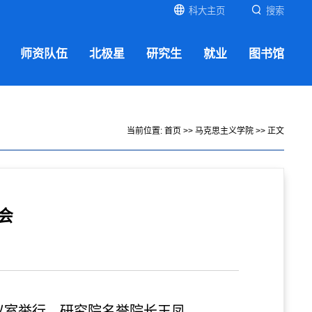
科大主页
搜索
师资队伍
北极星
研究生
就业
图书馆
当前位置:
首页
>>
马克思主义学院
>> 正文
会
议室
举行。研究院名誉院长王凤