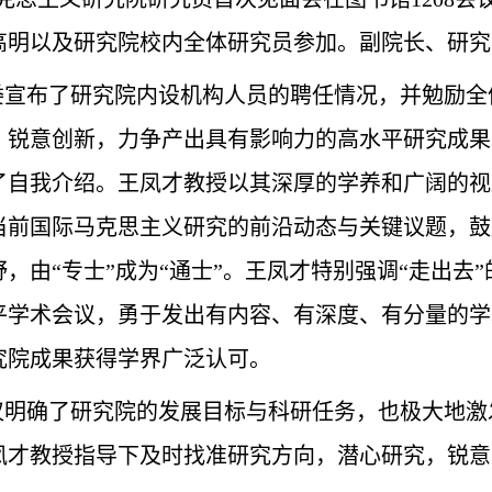
高明
以及研究院校内
全体研究员
参加
。
副院长、研究
委
宣布了研究院内设机构人员的聘任情况，并
勉励全
，锐意创新，力争产出具有影响力的高水平研究成果
了
自我
介绍。王凤才
教授
以其深厚的学养和广阔的视
当前国际马克思主义研究的前沿动态与关键议题，鼓
野
，
由
“专士”成为“通士”
。王凤才特别强调
“走出去
平学术会议，勇于发出有内容、有深度、有分量的学
究院成果获得学界广泛认可。
仅明确了研究院的发展目标与科研任务，
也
极大地激
凤才教授
指导
下
及时找准研究方向，潜心研究，锐意