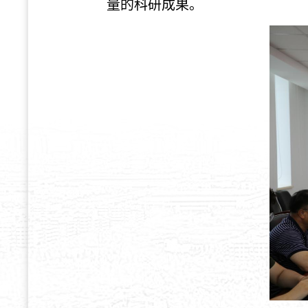
量的科研
成果
。