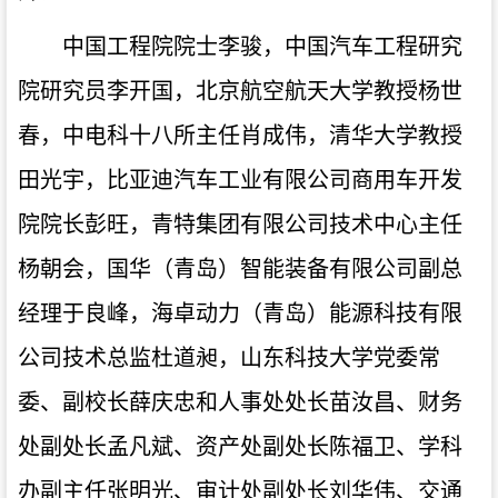
中国工程院院士李骏
，中国汽车工程研究
院
研究员李开国
，
北京航空航天大学教授杨世
春
，
中电科十八所主任肖成伟
，
清华大学教授
田光宇
，
比亚迪汽车工业有限公司商用车开发
院院长彭旺
，
青特集团有限公司技术中心主任
杨朝会
，
国华（青岛）智能装备有限公司副总
经理于良峰
，
海卓动力（青岛）能源科技有限
公司技术总监杜道昶
，
山东科技大学党委常
委、副校长薛庆忠和人事处处长苗汝昌、财务
处
副
处长孟凡斌、资产处副处长陈福卫、学科
办副主任张明光
、
审计处副处长刘华伟
、
交通