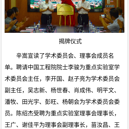
揭牌仪式
辛嵩
宣读了学术委员会、理事会成员
名
单
。聘请中国工程院院士李骏为
重点
实验室学
术委员会主任，李开国
、
赵子亮为学术委员会
副
主任，吴志新
、
杨世春
、
肖成伟
、
明平文
、
潘牧
、
田光宇
、
彭旺
、
杨朝会为学术委员会
委
员。
陈绍杰受聘为
重点
实验室理事会理事长，
王广
、
谢佳平为理事会
副
理事长，苗汝昌
、
王