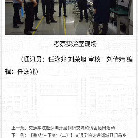
考察实验室现场
（通讯员：任泳兆 刘荣旭
审核：刘倩婧
编
辑：任泳兆）
上一条：
交通学院赴深圳开展调研交流和访企拓岗活动
下一条：
【暑期“三下乡”（二）】交通学院走进郯城县归昌乡