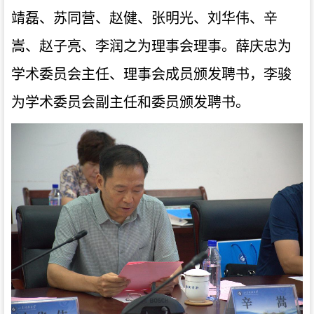
靖磊
、
苏同营
、
赵健
、
张明光
、
刘华伟
、
辛
嵩
、
赵子亮
、
李润之为理事会理事。薛庆忠
为
学术委员会主任
、
理事会成员颁发聘书
，
李骏
为学术委员会
副
主任
和委员
颁发聘书
。