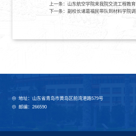
上一条：
山东航空学院来我院交流工程教育
下一条：
副校长诸葛福民带队到材料学院调
地址：山东省青岛市黄岛区前湾港路579号
邮编：266590