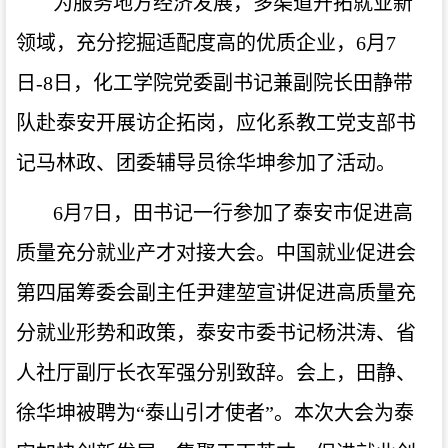
为服务地方经济发展，多渠道开拓就业新
领域，充分挖掘适配度高的优质企业，
6
月
7
日
-8
日，化工学院党委副书记兼副院长田静带
队赴泰安开展访企拓岗，应化系教工党支部书
记马林政、团委辅导员徐华坤参加了活动。
6
月
7
日，田书记一行参加了泰安市促进高
质量充分就业产才对接大会。中国就业促进会
第四届筹委会副主任尹建堃宣讲促进高质量充
分就业形势和政策，泰安市委书记杨洪涛、省
人社厅副厅长衣军强分别致辞。会上，田静、
徐华坤被聘为“泰山引才使者”。本次大会为泰