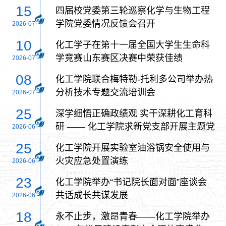
15
四届校党委第三轮巡察化学与生物工程
学院党委情况反馈会召开
2026-07
10
化工学子在第十一届全国大学生生命科
学竞赛山东赛区决赛中荣获佳绩
2026-07
08
化工学院联合梅特勒-托利多公司举办热
分析技术专题交流培训会
2026-07
25
深学细悟正确政绩观 实干深耕化工育科
研 —— 化工学院求新党支部开展主题党
2026-06
日活动
25
化工学院开展实验室油浴锅安全使用与
火灾应急处置演练
2026-06
23
化工学院举办“书记院长面对面”座谈会
共话成长共谋发展
2026-06
18
永不止步，激昂青春——化工学院举办