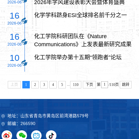
2026年学风建设表彰大会暨体育盛典
2026-06
16
化学学科跻身ESI全球排名前千分之一
2026-06
16
化工学院科研团队在《Nature
Communications》上发表最新研究成果
2026-06
10
化工学院举办第十五期“领跑者”论坛
2026-06
...
上页
1
2
3
4
5
110
下页
第
/110页
跳转
地址：山东省青岛市黄岛区前湾港路579号
邮编：266590