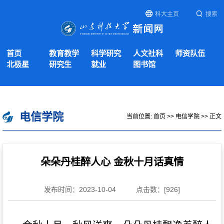
科大主页
搜索
首页
教育教学
科学研究
人文社科
师资队伍
北极星
研究生
就业
图书馆
电信学院
当前位置:
首页
>>
电信学院
>> 正文
朵朵丹桂醉人心 金秋十月话真情
发布时间：2023-10-04
点击数：[
926
]