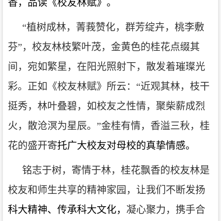
香，品读《校友林赋》。
“
植树成林，菁莪赞化，群芳绽卉，桃李敷
芬
”，
校友林枝繁叶茂，金黄色的桂花点缀其
间，宛如繁星，在阳光照射下，散发着璀璨光
彩。正如《校友林赋》所云：
“
近观其林，枝干
挺秀，林叶叠碧，如校友之性情，聚柴薪成烈
火，散沧溟为星辰。
”
金桂有情，香溢三秋
，桂
花的盛开寄
托广大校友对母校的真挚情感。
铭志于树，寄情于林，桂花飘香的校友林是
校友和师生共享的精神家园，让我们不断发扬
科大精神、传承科大文化，
凝心聚力，携手合