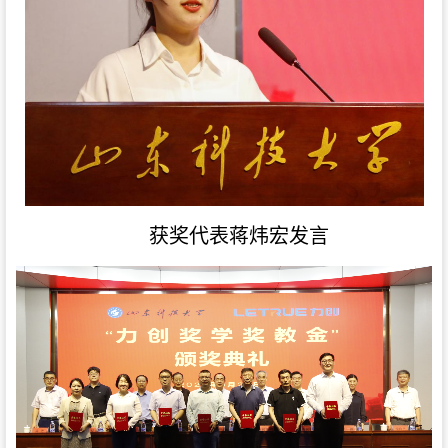
获奖代表蒋炜宏发言