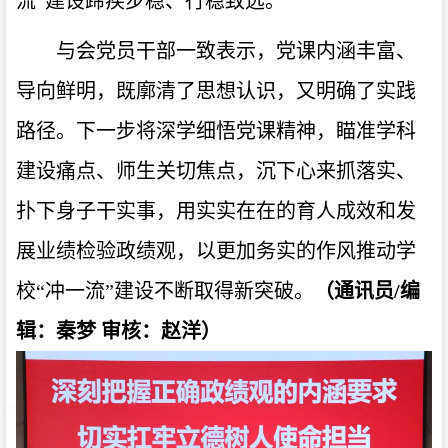
流”建设蹄疾步稳、行稳致远。
与会党员干部一致表示，党课内涵丰富、
导向鲜明，既廓清了思想认识，又明确了实践
路径。下一步将深学细悟党课精神，瞄准学科
建设痛点、师生关切焦点，沉下心来抓落实、
扑下身子干实事，用实实在在的育人成效和发
展业绩检验政绩观，以更加务实的作风推动学
校“冲一流”建设不断取得新突破。
（通讯员/
编
辑：秦梦
审核：赵洋）