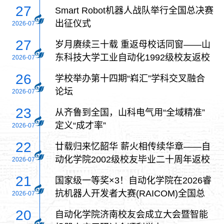
27
Smart Robot机器人战队举行全国总决赛
出征仪式
2026-07
27
岁月赓续三十载 重返母校话同窗——山
东科技大学工业自动化1992级校友返校
2026-07
相聚
26
学校举办第十四期“嵙汇”学科交叉融合
论坛
2026-07
23
从齐鲁到全国，山科电气用“全域精准”
定义“成才率”
2026-07
22
廿载归来忆韶华 薪火相传续华章——自
动化学院2002级校友毕业二十周年返校
2026-07
团聚
21
国家级一等奖×3！自动化学院在2026睿
抗机器人开发者大赛(RAICOM)全国总
2026-07
决赛中斩获多项国奖
20
自动化学院济南校友会成立大会暨智能