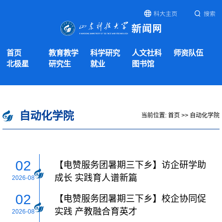
科大主页
搜索
首页
教育教学
科学研究
人文社科
师资队伍
北极星
研究生
就业
图书馆
自动化学院
当前位置:
首页
>>
自动化学院
02
【电赞服务团暑期三下乡】访企研学助
成长 实践育人谱新篇
2026-08
02
【电赞服务团暑期三下乡】校企协同促
实践 产教融合育英才
2026-08