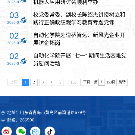
机器人应用研讨会顺利举办
2026-07
03
校党委常委、副校长陈绍杰讲授树立和
践行正确政绩观学习教育专题党课
2026-07
02
自动化学院赴道莅智远、新风光企业开
展访企拓岗
2026-07
02
自动化学院开展 “七一” 期间生活困难党
员慰问活动
2026-07
...
上页
1
2
3
4
5
153
下页
第
/153页
跳转
地址：山东省青岛市黄岛区前湾港路579号
邮编：266590