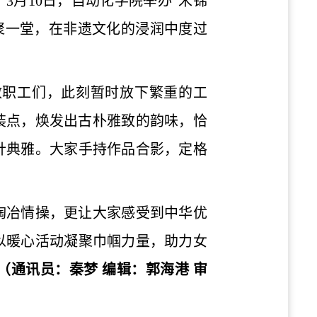
3月10日，自动化学院举办“宋锦
聚一堂，在非遗文化的浸润中度过
教职工们，此刻暂时放下繁重的工
装点，焕发出古朴雅致的韵味，恰
针典雅。大家手持作品合影，定格
陶冶情操，更让大家感受到中华优
以暖心活动凝聚巾帼力量，助力女
（通讯员：秦梦 编辑：郭海港 审