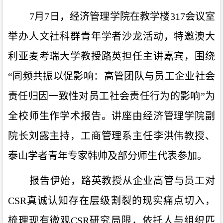
7
月
7
日，经济管理学院
在
教学楼
317
会议室
举办
人文社科群青年学者沙龙
活动，特邀
澳大
利亚麦考瑞
大学
教授路英
担任主讲嘉宾，围绕
“
同频共振以促影响：高管团队与员工企业社会
责任归因一致性对员工社会责任行为的影响
”
为
全校
师生作学术报告。讲座由经济管理学院
副
院长刘露
主持，
工商管理系主任李洪伟教授、
泰山学者青年专家韩帅
及
部分师生
代表
参加。
报告伊始，路英教授从企业高管与员工对
CSR
真诚认知存在层级割裂的现实痛点切入，
梳理现有微观
CSR
研究局限，依托人与组织匹