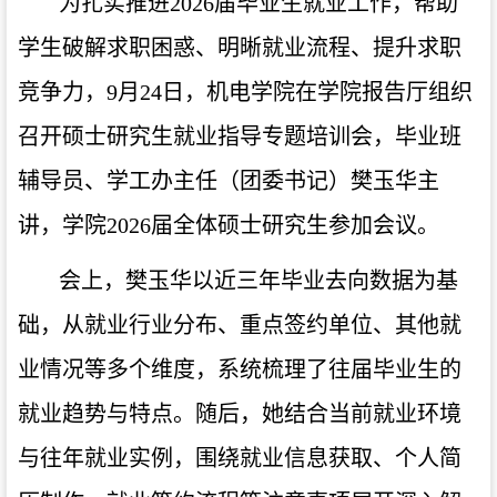
为扎实推进
2026届毕业生就业工作，帮助
学生
破解求职困惑、明晰就业流程、提升求职
竞争力，
9月24日，
机电学院在学院
报告厅
组织
召开硕士研究生就业指导专题培训会，
毕业班
辅导员、学工办主任（团委书记）樊玉华主
讲，学院
2026届全体硕士研究生
参加会议
。
会上，
樊玉华
以
近三年毕业
去向数据为基
础，从就业行业分布、重点签约单位
、
其他就
业情况等多个维度，
系统梳理了往届毕业生的
就业趋势与特点。随后，她结合当前就业环境
与往年就业实例，围绕
就业
信息获取、
个人
简