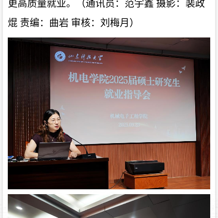
更高质量就业。（通讯员：范宇鑫 摄影：裴政
焜 责编：曲岩 审核：刘梅月）