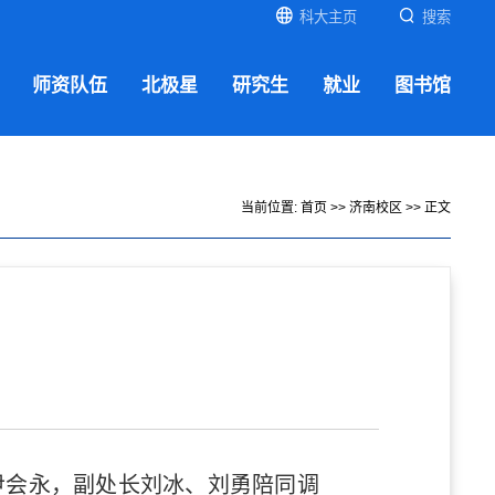
科大主页
搜索
师资队伍
北极星
研究生
就业
图书馆
当前位置:
首页
>>
济南校区
>> 正文
尹会永，副处长刘冰、刘勇陪同调